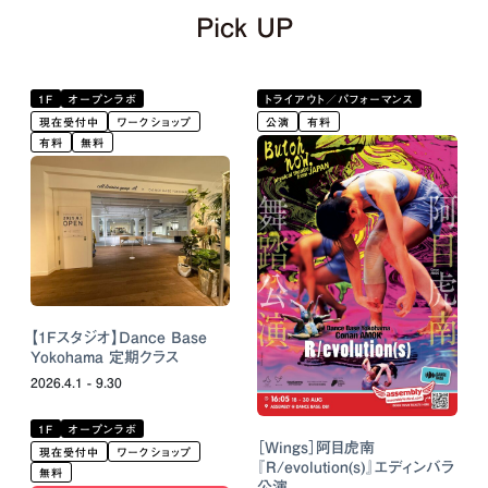
Pick UP
1F
オープンラボ
トライアウト／パフォーマンス
現在受付中
ワークショップ
公演
有料
有料
無料
【1Fスタジオ】Dance Base
Yokohama 定期クラス
2026.4.1 - 9.30
1F
オープンラボ
［Wings］阿目虎南
現在受付中
ワークショップ
『R/evolution(s)』エディンバラ
無料
公演