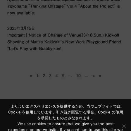
Yokohama "Thinking Offstage" Vol.4 "About the Project" is
now available.
2025年3月15日
Important｜Notice of Change of Venue】3/16(Sun.) Kick-off
Showing of Mariko Kakizaki's New Work Playground Friend
"Let's Play with Grabby-kun!
«
1
2
3
4
5
...
10
...
»
»
よりよいエクスペリエンスを提供するため、当ウェブサイトでは
Cookie を使用しています。引き続き閲覧する場合、Cookie の使用
を承諾したものとみなされます。
We use cookies to ensure that we give you the best
experience on our website. If you continue to use this site we