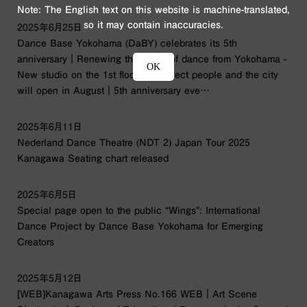
Note: The English text on this website is machine-translated,
so it may contain inaccuracies.
2025年6月25日
Dance Base Yokohama (DaBY) celebrates its 5th
anniversary｜Renewing the future of dance from Yokohama -
OK
New studio on the 1st floor to connect people and the city
will open in August｜5th anniversary eve…
2025年6月11日
Nederland Dance Theatre (NDT 2) Japan Tour 2025
Kanagawa Seating chart released
2025年6月5日
Special page open to the public “Wings”: International
Dance Project by Dance Base Yokohama for Emerging
Creators
2025年5月12日
[WEB]Kanagawa Arts Press No.166 WEB｜Art Scene