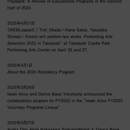
Playback: A Review of Educational Programs in the Second
Half of 2024
2025年4月21日
［WEB] paperC｜Triki Okada╳Hana Sakai, Yasutake
Shimaji╳Kanroi will perform two works. Performing Arts
Selection 2025 in Takatsuki" at Takatsuki Castle Park
Performing Arts Center on April 26 and 27.
2025年4月1日
About the 2025 Residency Program
2025年3月28日
Iwaki Alios and Dance Base Yokohama announced the
collaboration program for FY2025 in the "Iwaki Alios FY2025
Voluntary Programs Lineup".
2025年3月27日
Ayaka Ono Akira Nakazawa Spacenotblank × Dance Base