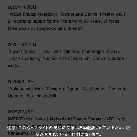
2025年10月9日
［WEB] Bijutsu Notebook｜Netherland Dance Theater (NDT
2) returns to Japan for the first time in 20 years. Witness
three gems by up-and-coming talents!
2025年9月20日
［I want to see it now! Let's talk about the stage! STAGE
"Heart-shattering emotion and stimulation. Dramatic dance
works
2025年9月9日
［Yokohama's First "Design x Dance" Co-Creation Center to
Open on September 26th
2025年7月8日
[WEB]Excite News｜Netherland Dance Theater (NDT 2) to
Perform in Japan for the First Time in 20 Years, in
注意: このウェブサイトの英語の文章は自動翻訳されているため、誤
Kanagawa and Aichi in November 2025
訳が含まれている可能性があります。